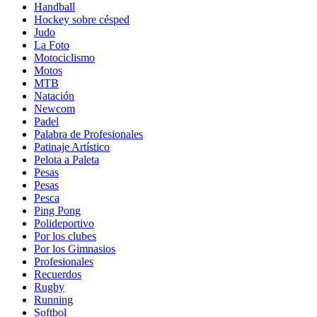
Handball
Hockey sobre césped
Judo
La Foto
Motociclismo
Motos
MTB
Natación
Newcom
Padel
Palabra de Profesionales
Patinaje Artístico
Pelota a Paleta
Pesas
Pesas
Pesca
Ping Pong
Polideportivo
Por los clubes
Por los Gimnasios
Profesionales
Recuerdos
Rugby
Running
Softbol