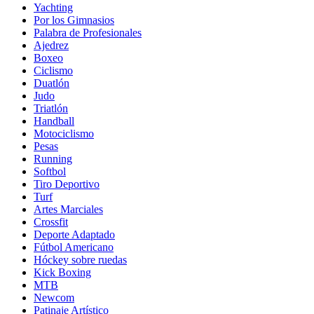
Yachting
Por los Gimnasios
Palabra de Profesionales
Ajedrez
Boxeo
Ciclismo
Duatlón
Judo
Triatlón
Handball
Motociclismo
Pesas
Running
Softbol
Tiro Deportivo
Turf
Artes Marciales
Crossfit
Deporte Adaptado
Fútbol Americano
Hóckey sobre ruedas
Kick Boxing
MTB
Newcom
Patinaje Artístico