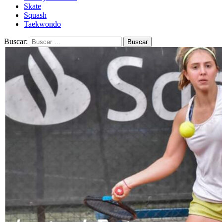
Skate
Squash
Taekwondo
Buscar: