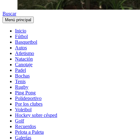
Buscar
Menú principal
Inicio
Fútbol
Basquetbol
Autos
Atletismo
Natación
Canotaje
Padel
Bochas
Tenis
Rugby
Ping Pong
Polideportivo
Por los clubes
Voleibol
Hockey sobre césped
Golf
Recuerdos
Pelota a Paleta
Galerías