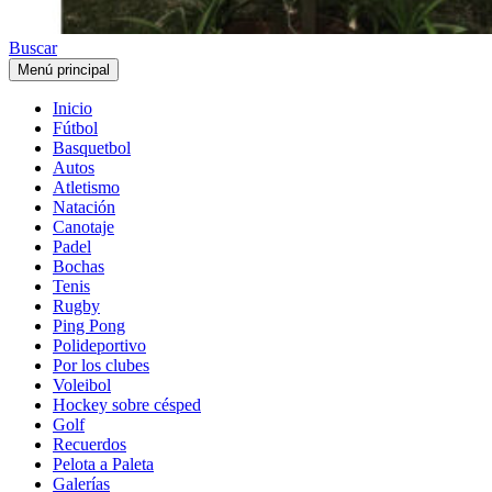
Buscar
Menú principal
Inicio
Fútbol
Basquetbol
Autos
Atletismo
Natación
Canotaje
Padel
Bochas
Tenis
Rugby
Ping Pong
Polideportivo
Por los clubes
Voleibol
Hockey sobre césped
Golf
Recuerdos
Pelota a Paleta
Galerías