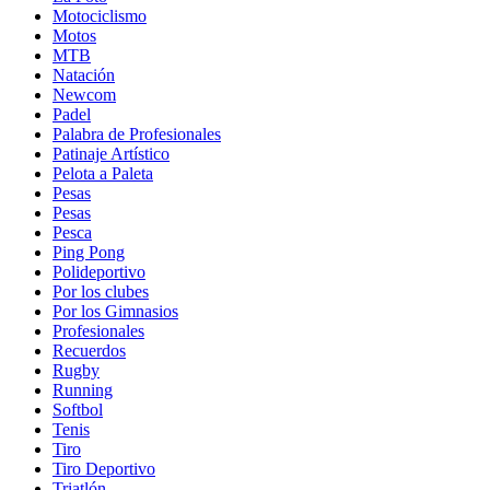
Motociclismo
Motos
MTB
Natación
Newcom
Padel
Palabra de Profesionales
Patinaje Artístico
Pelota a Paleta
Pesas
Pesas
Pesca
Ping Pong
Polideportivo
Por los clubes
Por los Gimnasios
Profesionales
Recuerdos
Rugby
Running
Softbol
Tenis
Tiro
Tiro Deportivo
Triatlón