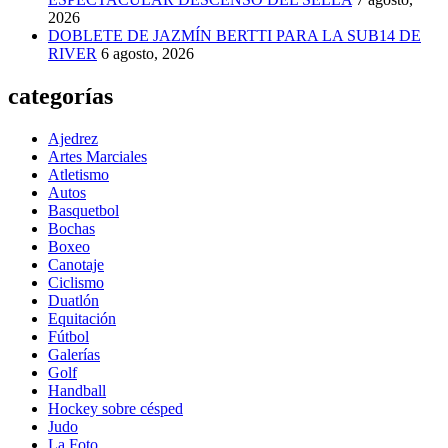
2026
DOBLETE DE JAZMÍN BERTTI PARA LA SUB14 DE
RIVER
6 agosto, 2026
categorías
Ajedrez
Artes Marciales
Atletismo
Autos
Basquetbol
Bochas
Boxeo
Canotaje
Ciclismo
Duatlón
Equitación
Fútbol
Galerías
Golf
Handball
Hockey sobre césped
Judo
La Foto