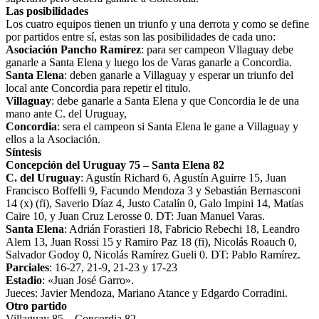
Las posibilidades
Los cuatro equipos tienen un triunfo y una derrota y como se define
por partidos entre sí, estas son las posibilidades de cada uno:
Asociación Pancho Ramírez
: para ser campeon Vllaguay debe
ganarle a Santa Elena y luego los de Varas ganarle a Concordia.
Santa Elena
: deben ganarle a Villaguay y esperar un triunfo del
local ante Concordia para repetir el titulo.
Villaguay
: debe ganarle a Santa Elena y que Concordia le de una
mano ante C. del Uruguay,
Concordia
: sera el campeon si Santa Elena le gane a Villaguay y
ellos a la Asociación.
Síntesis
Concepción del Uruguay 75 – Santa Elena 82
C. del Uruguay
: Agustín Richard 6, Agustín Aguirre 15, Juan
Francisco Boffelli 9, Facundo Mendoza 3 y Sebastián Bernasconi
14 (x) (fi), Saverio Díaz 4, Justo Catalín 0, Galo Impini 14, Matías
Caire 10, y Juan Cruz Lerosse 0. DT: Juan Manuel Varas.
Santa Elena
: Adrián Forastieri 18, Fabricio Rebechi 18, Leandro
Alem 13, Juan Rossi 15 y Ramiro Paz 18 (fi), Nicolás Roauch 0,
Salvador Godoy 0, Nicolás Ramírez Gueli 0. DT: Pablo Ramírez.
Parciales
: 16-27, 21-9, 21-23 y 17-23
Estadio
: «Juan José Garro».
Jueces: Javier Mendoza, Mariano Atance y Edgardo Corradini.
Otro partido
Villaguay 85 – Concordia 82