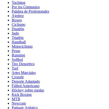
Yachting
Por los Gimnasios
Palabra de Profesionales
Ajedrez
Boxeo
Ciclismo
Duatlón
Judo
Triatlón
Handball
Motociclismo
Pesas
Running
Softbol
Tiro Deportivo
Turf
Artes Marciales
Crossfit
Deporte Adaptado
Fútbol Americano
Hóckey sobre ruedas
Kick Boxing
MTB
Newcom
Patinaje Artístico