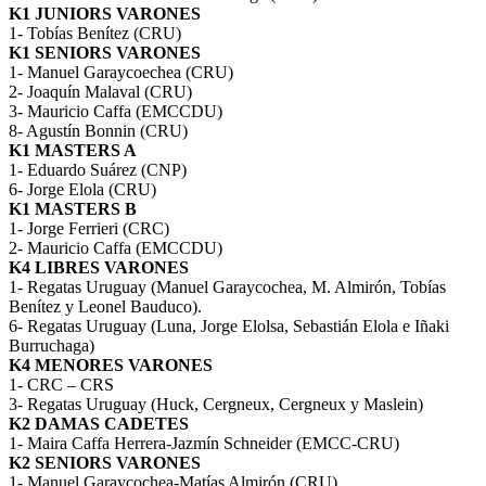
K1 JUNIORS VARONES
1- Tobías Benítez (CRU)
K1 SENIORS VARONES
1- Manuel Garaycoechea (CRU)
2- Joaquín Malaval (CRU)
3- Mauricio Caffa (EMCCDU)
8- Agustín Bonnin (CRU)
K1 MASTERS A
1- Eduardo Suárez (CNP)
6- Jorge Elola (CRU)
K1 MASTERS B
1- Jorge Ferrieri (CRC)
2- Mauricio Caffa (EMCCDU)
K4 LIBRES VARONES
1- Regatas Uruguay (Manuel Garaycochea, M. Almirón, Tobías
Benítez y Leonel Bauduco).
6- Regatas Uruguay (Luna, Jorge Elolsa, Sebastián Elola e Iñaki
Burruchaga)
K4 MENORES VARONES
1- CRC – CRS
3- Regatas Uruguay (Huck, Cergneux, Cergneux y Maslein)
K2 DAMAS CADETES
1- Maira Caffa Herrera-Jazmín Schneider (EMCC-CRU)
K2 SENIORS VARONES
1- Manuel Garaycochea-Matías Almirón (CRU)