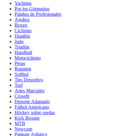
Yachting
Por los Gimnasios
Palabra de Profesionales
Ajedrez
Boxeo
Ciclismo
Duatlón
Judo
Triatlón
Handball
Motociclismo
Pesas
Running
Softbol
Tiro Deportivo
Turf
Artes Marciales
Crossfit
Deporte Adaptado
Fútbol Americano
Hóckey sobre ruedas
Kick Boxing
MTB
Newcom
Patinaje Artístico