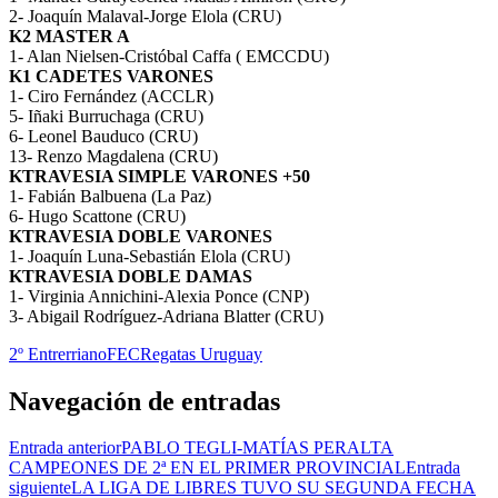
2- Joaquín Malaval-Jorge Elola (CRU)
K2 MASTER A
1- Alan Nielsen-Cristóbal Caffa ( EMCCDU)
K1 CADETES VARONES
1- Ciro Fernández (ACCLR)
5- Iñaki Burruchaga (CRU)
6- Leonel Bauduco (CRU)
13- Renzo Magdalena (CRU)
KTRAVESIA SIMPLE VARONES +50
1- Fabián Balbuena (La Paz)
6- Hugo Scattone (CRU)
KTRAVESIA DOBLE VARONES
1- Joaquín Luna-Sebastián Elola (CRU)
KTRAVESIA DOBLE DAMAS
1- Virginia Annichini-Alexia Ponce (CNP)
3- Abigail Rodríguez-Adriana Blatter (CRU)
2º Entrerriano
FEC
Regatas Uruguay
Navegación de entradas
Entrada anterior
PABLO TEGLI-MATÍAS PERALTA
CAMPEONES DE 2ª EN EL PRIMER PROVINCIAL
Entrada
siguiente
LA LIGA DE LIBRES TUVO SU SEGUNDA FECHA