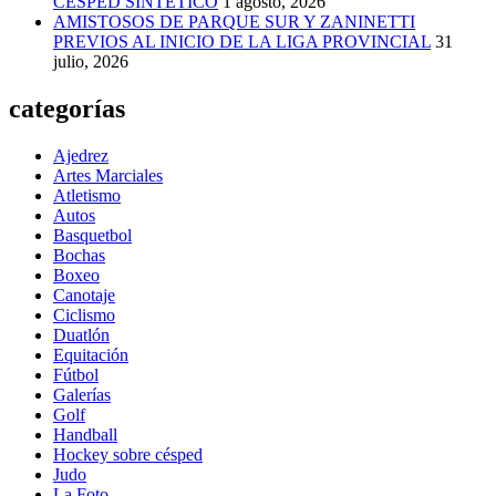
CÉSPED SINTÉTICO
1 agosto, 2026
AMISTOSOS DE PARQUE SUR Y ZANINETTI
PREVIOS AL INICIO DE LA LIGA PROVINCIAL
31
julio, 2026
categorías
Ajedrez
Artes Marciales
Atletismo
Autos
Basquetbol
Bochas
Boxeo
Canotaje
Ciclismo
Duatlón
Equitación
Fútbol
Galerías
Golf
Handball
Hockey sobre césped
Judo
La Foto