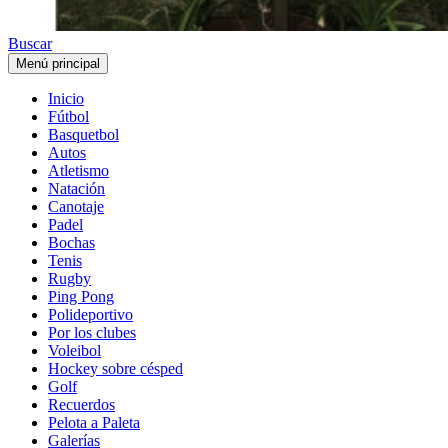
Buscar
Menú principal
Inicio
Fútbol
Basquetbol
Autos
Atletismo
Natación
Canotaje
Padel
Bochas
Tenis
Rugby
Ping Pong
Polideportivo
Por los clubes
Voleibol
Hockey sobre césped
Golf
Recuerdos
Pelota a Paleta
Galerías