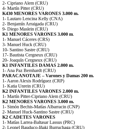
2- Cipriano Alem (CRU)
4- Martín Pitter (CRU)
K430 MENORES VARONES 3.000 m.
1- Lautaro Lencina Kelly (CNA)
2- Benjamín Arraigada (CRU)
9- Diego Maslein (CRU)
K1 MENORES VARONES 3.000 m
.
1- Manuel Cáceres (CRS)
3- Manuel Huck (CRU)
10- Santino Sastre (CRU)
17- Bautista Cergneux (CRU)
20- Joaquín Cergneux (CRU)
K1 INFANTILES DAMAS 2.000 m.
1- Ana Paz Bernhardt (CRU)
PARACANOTAJE – Varones y Damas 200 m.
1- Aaron Alexis Rodríguez (CRP)
1- Katia Unrein (CRU)
K2 INFANTILES VARONES 2.000 m.
1- Martín Pitter-Cipriano Alem (CRU)
K2 MENORES VARONES 3.000 m.
1- Simón Bechis-Matías Albarracin (CNP)
2- Manuel Huck-Santino Sastre (CRU)
K2 CADETES VARONES
1- Matías Larrea-Baltasar Lassus (PRC)
2- Leonel Bauduco-Iñaki Burruchaga (CRU)