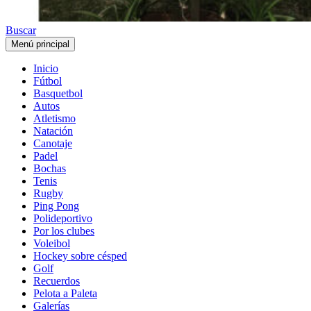
Buscar
Menú principal
Inicio
Fútbol
Basquetbol
Autos
Atletismo
Natación
Canotaje
Padel
Bochas
Tenis
Rugby
Ping Pong
Polideportivo
Por los clubes
Voleibol
Hockey sobre césped
Golf
Recuerdos
Pelota a Paleta
Galerías