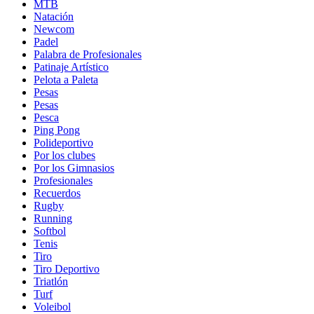
MTB
Natación
Newcom
Padel
Palabra de Profesionales
Patinaje Artístico
Pelota a Paleta
Pesas
Pesas
Pesca
Ping Pong
Polideportivo
Por los clubes
Por los Gimnasios
Profesionales
Recuerdos
Rugby
Running
Softbol
Tenis
Tiro
Tiro Deportivo
Triatlón
Turf
Voleibol