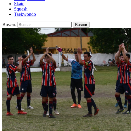
Skate
Squash
Taekwondo
Buscar: