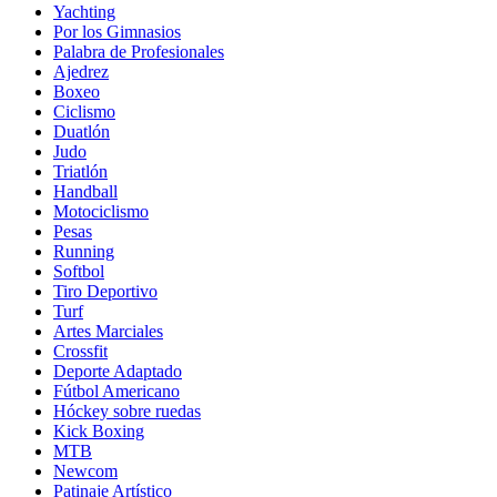
Yachting
Por los Gimnasios
Palabra de Profesionales
Ajedrez
Boxeo
Ciclismo
Duatlón
Judo
Triatlón
Handball
Motociclismo
Pesas
Running
Softbol
Tiro Deportivo
Turf
Artes Marciales
Crossfit
Deporte Adaptado
Fútbol Americano
Hóckey sobre ruedas
Kick Boxing
MTB
Newcom
Patinaje Artístico