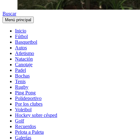
Buscar
Menú principal
Inicio
Fútbol
Basquetbol
Autos
Atletismo
Natación
Canotaje
Padel
Bochas
Tenis
Rugby
Ping Pong
Polideportivo
Por los clubes
Voleibol
Hockey sobre césped
Golf
Recuerdos
Pelota a Paleta
Galerías