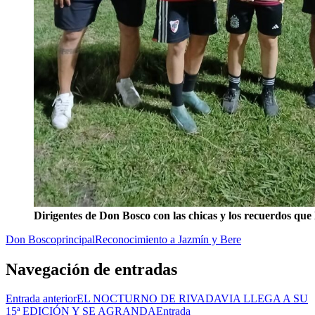
Dirigentes de Don Bosco con las chicas y los recuerdos que 
Don Bosco
principal
Reconocimiento a Jazmín y Bere
Navegación de entradas
Entrada anterior
EL NOCTURNO DE RIVADAVIA LLEGA A SU
15ª EDICIÓN Y SE AGRANDA
Entrada