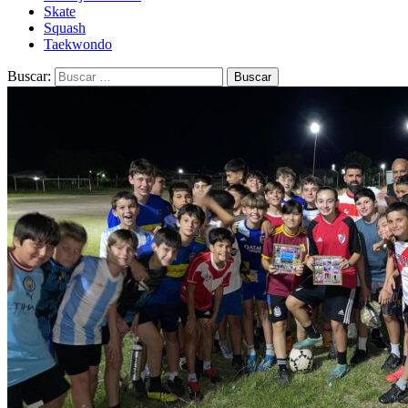
Skate
Squash
Taekwondo
Buscar: