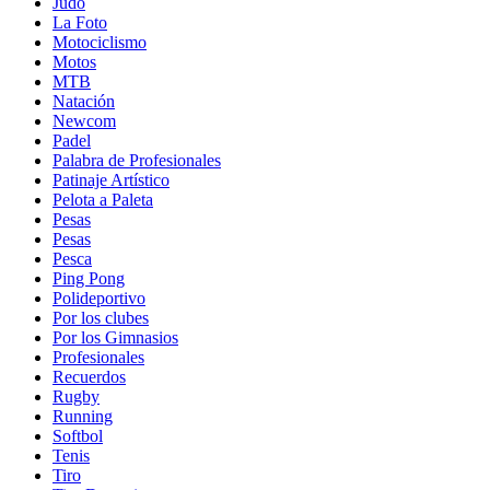
Judo
La Foto
Motociclismo
Motos
MTB
Natación
Newcom
Padel
Palabra de Profesionales
Patinaje Artístico
Pelota a Paleta
Pesas
Pesas
Pesca
Ping Pong
Polideportivo
Por los clubes
Por los Gimnasios
Profesionales
Recuerdos
Rugby
Running
Softbol
Tenis
Tiro