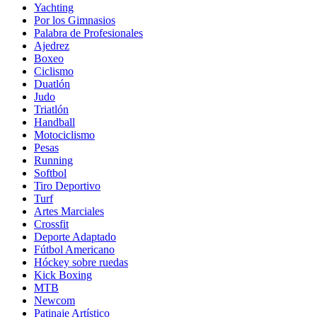
Yachting
Por los Gimnasios
Palabra de Profesionales
Ajedrez
Boxeo
Ciclismo
Duatlón
Judo
Triatlón
Handball
Motociclismo
Pesas
Running
Softbol
Tiro Deportivo
Turf
Artes Marciales
Crossfit
Deporte Adaptado
Fútbol Americano
Hóckey sobre ruedas
Kick Boxing
MTB
Newcom
Patinaje Artístico