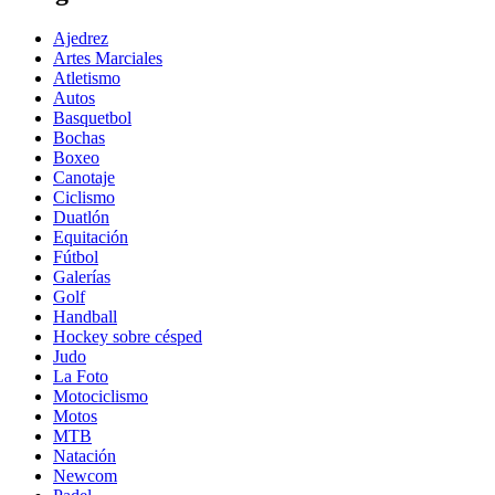
Ajedrez
Artes Marciales
Atletismo
Autos
Basquetbol
Bochas
Boxeo
Canotaje
Ciclismo
Duatlón
Equitación
Fútbol
Galerías
Golf
Handball
Hockey sobre césped
Judo
La Foto
Motociclismo
Motos
MTB
Natación
Newcom