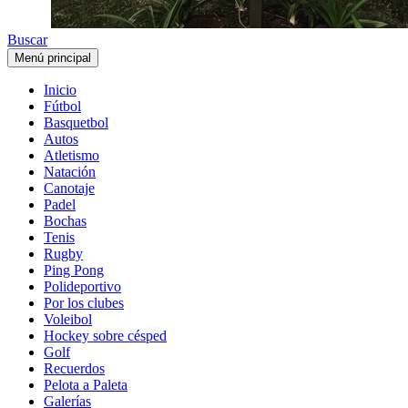
Buscar
Menú principal
Inicio
Fútbol
Basquetbol
Autos
Atletismo
Natación
Canotaje
Padel
Bochas
Tenis
Rugby
Ping Pong
Polideportivo
Por los clubes
Voleibol
Hockey sobre césped
Golf
Recuerdos
Pelota a Paleta
Galerías