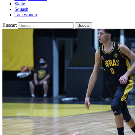
Skate
Squash
Taekwondo
Buscar: