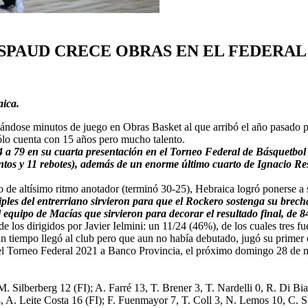
ESPAUD CRECE OBRAS EN EL FEDERAL
aica.
ndose minutos de juego en Obras Basket al que arribó el año pasado p
lo cuenta con 15 años pero mucho talento.
 a 79 en su cuarta presentación en el Torneo Federal de Básquetbol 2
tantos y 11 rebotes), además de un enorme último cuarto de Ignacio R
 de altísimo ritmo anotador (terminó 30-25), Hebraica logró ponerse a s
ples del entrerriano sirvieron para que el Rockero sostenga su brecha a
 equipo de Macías que sirvieron para decorar el resultado final, de 8
e los dirigidos por Javier Ielmini: un 11/24 (46%), de los cuales tres f
un tiempo llegó al club pero que aun no había debutado, jugó su primer 
a del Torneo Federal 2021 a Banco Provincia, el próximo domingo 28 de m
M. Silberberg 12 (FI); A. Farré 13, T. Brener 3, T. Nardelli 0, R. Di B
A. Leite Costa 16 (FI); F. Fuenmayor 7, T. Coll 3, N. Lemos 10, C. Silva