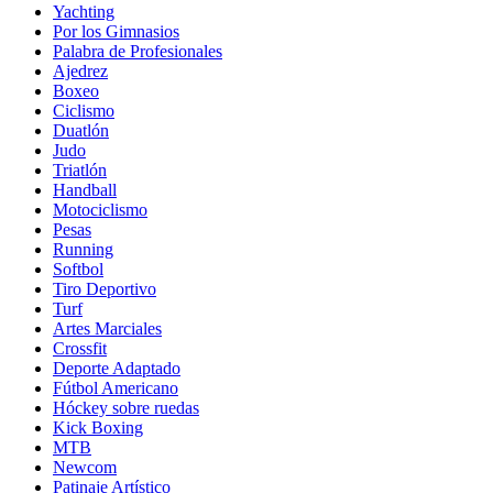
Yachting
Por los Gimnasios
Palabra de Profesionales
Ajedrez
Boxeo
Ciclismo
Duatlón
Judo
Triatlón
Handball
Motociclismo
Pesas
Running
Softbol
Tiro Deportivo
Turf
Artes Marciales
Crossfit
Deporte Adaptado
Fútbol Americano
Hóckey sobre ruedas
Kick Boxing
MTB
Newcom
Patinaje Artístico