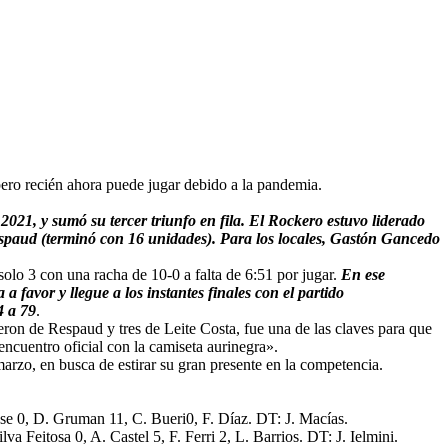
ero recién ahora puede jugar debido a la pandemia.
021, y sumó su tercer triunfo en fila. El Rockero estuvo liderado
espaud (terminó con 16 unidades). Para los locales, Gastón Gancedo
olo 3 con una racha de 10-0 a falta de 6:51 por jugar.
En ese
 favor y llegue a los instantes finales con el partido
4 a 79
.
ueron de Respaud y tres de Leite Costa, fue una de las claves para que
encuentro oficial con la camiseta aurinegra».
arzo, en busca de estirar su gran presente en la competencia.
iase 0, D. Gruman 11, C. Bueri0, F. Díaz. DT: J. Macías.
 Feitosa 0, A. Castel 5, F. Ferri 2, L. Barrios. DT: J. Ielmini.