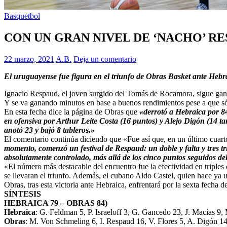
Basquetbol
CON UN GRAN NIVEL DE ‘NACHO’ R
22 marzo, 2021
A.B.
Deja un comentario
El uruguayense fue figura en el triunfo de Obras Basket ante Hebr
Ignacio Respaud, el joven surgido del Tomás de Rocamora, sigue ganá
Y se va ganando minutos en base a buenos rendimientos pese a que só
En esta fecha dice la página de Obras que
«derrotó a Hebraica por 84
en ofensiva por Arthur Leite Costa (16 puntos) y Alejo Digón (14 
anotó 23 y bajó 8 tableros.»
El comentario continúa diciendo que «Fue así que, en un último cuarto
momento, comenzó un festival de Respaud: un doble y falta y tres tri
absolutamente controlado, más allá de los cinco puntos seguidos del
«El número más destacable del encuentro fue la efectividad en triples d
se llevaran el triunfo. Además, el cubano Aldo Castel, quien hace ya 
Obras, tras esta victoria ante Hebraica, enfrentará por la sexta fech
SÍNTESIS
HEBRAICA 79 – OBRAS 84)
Hebraica
: G. Feldman 5, P. Israeloff 3, G. Gancedo 23, J. Macías 9, 
Obras
: M. Von Schmeling 6, I. Respaud 16, V. Flores 5, A. Digón 14, 