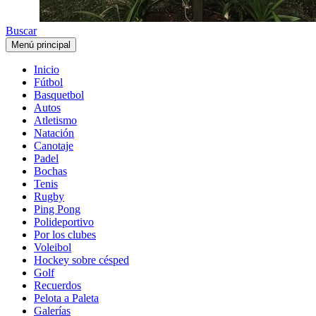
Buscar
Menú principal
Inicio
Fútbol
Basquetbol
Autos
Atletismo
Natación
Canotaje
Padel
Bochas
Tenis
Rugby
Ping Pong
Polideportivo
Por los clubes
Voleibol
Hockey sobre césped
Golf
Recuerdos
Pelota a Paleta
Galerías