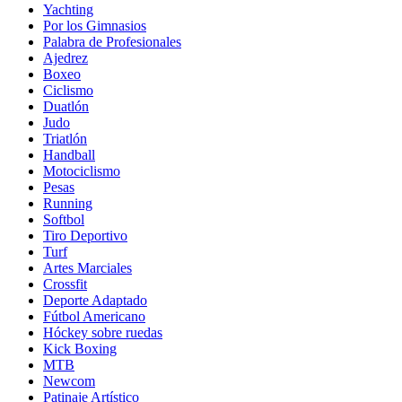
Yachting
Por los Gimnasios
Palabra de Profesionales
Ajedrez
Boxeo
Ciclismo
Duatlón
Judo
Triatlón
Handball
Motociclismo
Pesas
Running
Softbol
Tiro Deportivo
Turf
Artes Marciales
Crossfit
Deporte Adaptado
Fútbol Americano
Hóckey sobre ruedas
Kick Boxing
MTB
Newcom
Patinaje Artístico