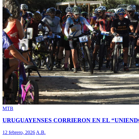
MTB
URUGUAYENSES CORRIERON EN EL “UNIEND
12 febrero, 2026
A.B.