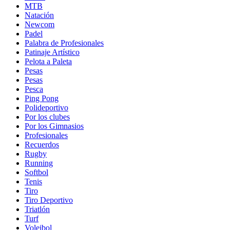
MTB
Natación
Newcom
Padel
Palabra de Profesionales
Patinaje Artístico
Pelota a Paleta
Pesas
Pesas
Pesca
Ping Pong
Polideportivo
Por los clubes
Por los Gimnasios
Profesionales
Recuerdos
Rugby
Running
Softbol
Tenis
Tiro
Tiro Deportivo
Triatlón
Turf
Voleibol