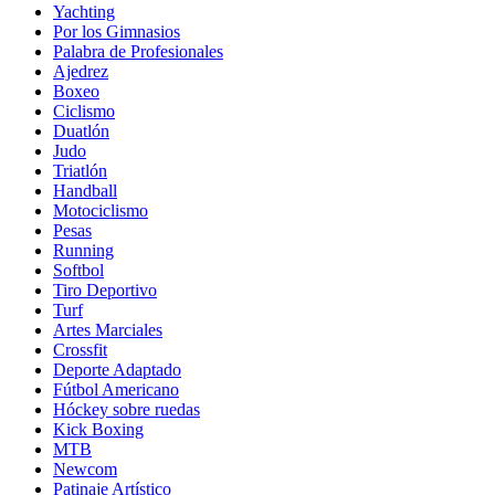
Yachting
Por los Gimnasios
Palabra de Profesionales
Ajedrez
Boxeo
Ciclismo
Duatlón
Judo
Triatlón
Handball
Motociclismo
Pesas
Running
Softbol
Tiro Deportivo
Turf
Artes Marciales
Crossfit
Deporte Adaptado
Fútbol Americano
Hóckey sobre ruedas
Kick Boxing
MTB
Newcom
Patinaje Artístico