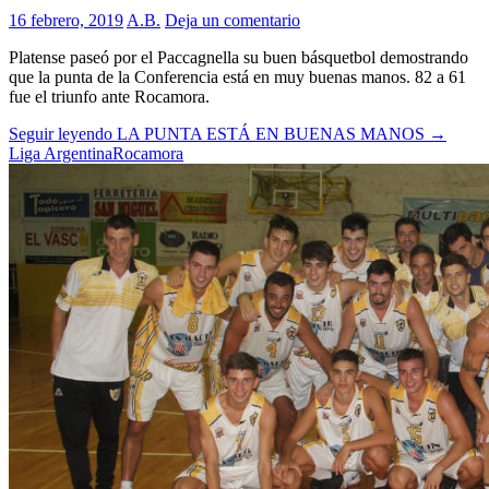
16 febrero, 2019
A.B.
Deja un comentario
Platense paseó por el Paccagnella su buen básquetbol demostrando
que la punta de la Conferencia está en muy buenas manos. 82 a 61
fue el triunfo ante Rocamora.
Seguir leyendo
LA PUNTA ESTÁ EN BUENAS MANOS
→
Liga Argentina
Rocamora