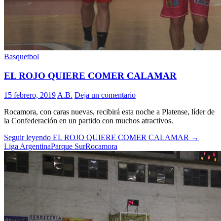
Basquetbol
EL ROJO QUIERE COMER CALAMAR
15 febrero, 2019
A.B.
Deja un comentario
Rocamora, con caras nuevas, recibirá esta noche a Platense, líder de
la Confederación en un partido con muchos atractivos.
Seguir leyendo
EL ROJO QUIERE COMER CALAMAR
→
Liga Argentina
Parque Sur
Rocamora