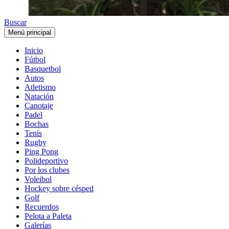
Buscar
Menú principal
Inicio
Fútbol
Basquetbol
Autos
Atletismo
Natación
Canotaje
Padel
Bochas
Tenis
Rugby
Ping Pong
Polideportivo
Por los clubes
Voleibol
Hockey sobre césped
Golf
Recuerdos
Pelota a Paleta
Galerías