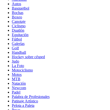
Autos
Basquetbol
Bochas
Boxeo
Canotaje
Ciclismo
Duatlón
Equitación
Fútbol
Galerías
Golf
Handball
Hockey sobre césped
Judo
La Foto
Motociclismo
Motos
MTB
Natación
Newcom
Padel
Palabra de Profesionales
Patinaje Artístico
Pelota a Paleta
Pesas