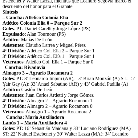
Estebenet y Walter Lazza, mientras que Leandro Segovia marcó el
descuento del honor para el Granate.
Síntesis
– Cancha: Atlético Colonia Elía
Atlético Colonia Elía 0 – Parque Sur 2
Goles
: PT: Daniel Carelli y Jorge López (PS)
Expulsado
: Alan Tournour (PS)
Árbitro
: Matías De León
Asistentes
: Claudio Larrea y Miguel Pérez
4ª División
: Atlético Col. Elía 2 – Parque Sur 1
3ª División
: Atlético Col. Elía 1 – Parque Sur 1
Veteranos
: Atlético Col. Elía 1 – Parque Sur 0
–
Cancha: Rivadavia
Almagro 3 – Agrario Rocamora 2
Goles
: PT: 8’ Leonardo Impini (AR); 13’ Brian Monzón (A) ST: 15’
Yair Gay (A); 33’ Anael Sabatino (AR) y 43’ Gabriel Padilla (A)
Á
rbitro:
Gastón De León
Asistentes
: Juan Carlos Ardetti y Jorge Gómez
4ª División
: Almagro 2 – Agrario Rocamora 1
3ª División
: Almagro 2 – Agrario Rocamora 0
Veteranos
: Almagro 1 – Agrario Rocamora 2
– Cancha: María Auxiliadora
Lanús 1 – María Auxiliadora 4
Goles
: PT: 16’ Sebastián Maidana y 33’ Luciano Rodríguez (MA)
ST: 22’ Nahuel Estebenet y 30’ Walter Lazza (MA); 34’ Leandro