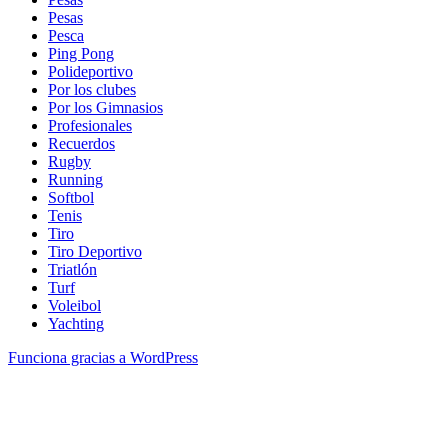
Pesas
Pesca
Ping Pong
Polideportivo
Por los clubes
Por los Gimnasios
Profesionales
Recuerdos
Rugby
Running
Softbol
Tenis
Tiro
Tiro Deportivo
Triatlón
Turf
Voleibol
Yachting
Funciona gracias a WordPress