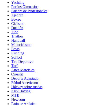
Yachting
Por los Gimnasios
Palabra de Profesionales
Ajedrez
Boxeo
Ciclismo
Duatlón
Judo
Triatlón
Handball
Motociclismo
Pesas
Running
Softbol
Tiro Deportivo
Turf
Artes Marciales
Crossfit
Deporte Adaptado
Fútbol Americano
Hóckey sobre ruedas
Kick Boxing
MTB
Newcom
Patinaje Artístico