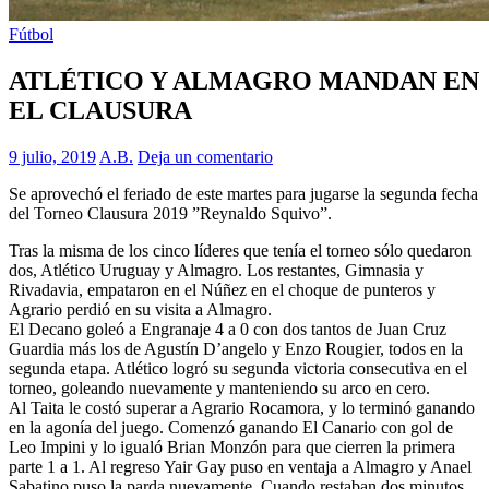
Fútbol
ATLÉTICO Y ALMAGRO MANDAN EN
EL CLAUSURA
9 julio, 2019
A.B.
Deja un comentario
Se aprovechó el feriado de este martes para jugarse la segunda fecha
del Torneo Clausura 2019 ”Reynaldo Squivo”.
Tras la misma de los cinco líderes que tenía el torneo sólo quedaron
dos, Atlético Uruguay y Almagro. Los restantes, Gimnasia y
Rivadavia, empataron en el Núñez en el choque de punteros y
Agrario perdió en su visita a Almagro.
El Decano goleó a Engranaje 4 a 0 con dos tantos de Juan Cruz
Guardia más los de Agustín D’angelo y Enzo Rougier, todos en la
segunda etapa. Atlético logró su segunda victoria consecutiva en el
torneo, goleando nuevamente y manteniendo su arco en cero.
Al Taita le costó superar a Agrario Rocamora, y lo terminó ganando
en la agonía del juego. Comenzó ganando El Canario con gol de
Leo Impini y lo igualó Brian Monzón para que cierren la primera
parte 1 a 1. Al regreso Yair Gay puso en ventaja a Almagro y Anael
Sabatino puso la parda nuevamente. Cuando restaban dos minutos