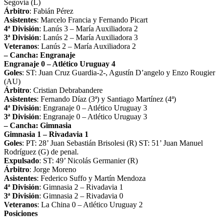
Segovia (L)
Árbitro
: Fabián Pérez
Asistentes
: Marcelo Francia y Fernando Picart
4ª División
: Lanús 3 – María Auxiliadora 2
3ª División
: Lanús 2 – María Auxiliadora 3
Veteranos
: Lanús 2 – María Auxiliadora 2
– Cancha: Engranaje
Engranaje 0 – Atlético Uruguay 4
Goles
: ST: Juan Cruz Guardia-2-, Agustín D’angelo y Enzo Rougier
(AU)
Árbitro
: Cristian Debrabandere
Asistentes
: Fernando Díaz (3ª) y Santiago Martínez (4ª)
4ª División
: Engranaje 0 – Atlético Uruguay 3
3ª División
: Engranaje 0 – Atlético Uruguay 3
– Cancha: Gimnasia
Gimnasia 1 – Rivadavia 1
Goles
: PT: 28’ Juan Sebastián Brisolesi (R) ST: 51’ Juan Manuel
Rodríguez (G) de penal.
Expulsado
: ST: 49’ Nicolás Germanier (R)
Árbitro
: Jorge Moreno
Asistentes
: Federico Suffo y Martín Mendoza
4ª División
: Gimnasia 2 – Rivadavia 1
3ª División
: Gimnasia 2 – Rivadavia 0
Veteranos
: La China 0 – Atlético Uruguay 2
Posiciones