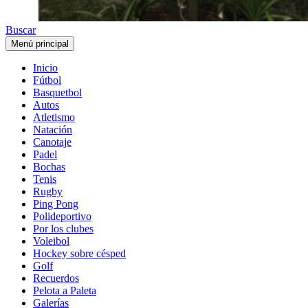
Buscar
Menú principal
Inicio
Fútbol
Basquetbol
Autos
Atletismo
Natación
Canotaje
Padel
Bochas
Tenis
Rugby
Ping Pong
Polideportivo
Por los clubes
Voleibol
Hockey sobre césped
Golf
Recuerdos
Pelota a Paleta
Galerías