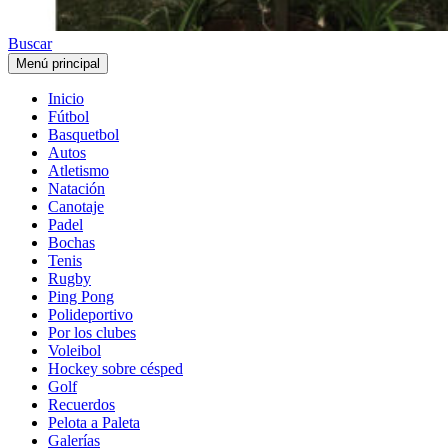
Buscar
Menú principal
Inicio
Fútbol
Basquetbol
Autos
Atletismo
Natación
Canotaje
Padel
Bochas
Tenis
Rugby
Ping Pong
Polideportivo
Por los clubes
Voleibol
Hockey sobre césped
Golf
Recuerdos
Pelota a Paleta
Galerías