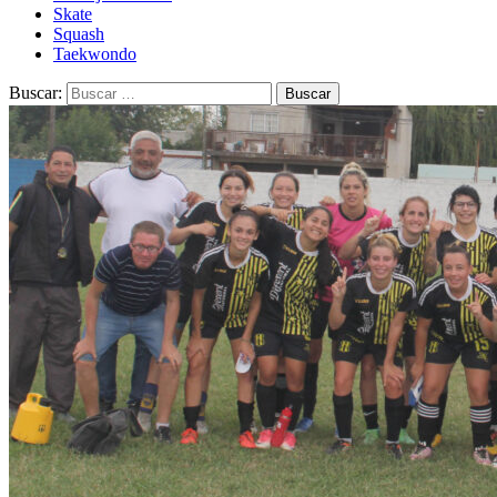
Skate
Squash
Taekwondo
Buscar: