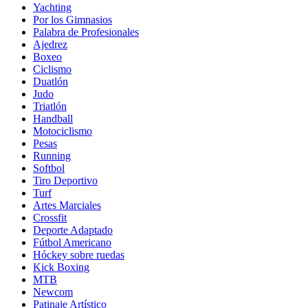
Yachting
Por los Gimnasios
Palabra de Profesionales
Ajedrez
Boxeo
Ciclismo
Duatlón
Judo
Triatlón
Handball
Motociclismo
Pesas
Running
Softbol
Tiro Deportivo
Turf
Artes Marciales
Crossfit
Deporte Adaptado
Fútbol Americano
Hóckey sobre ruedas
Kick Boxing
MTB
Newcom
Patinaje Artístico