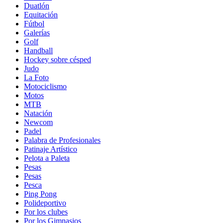
Duatlón
Equitación
Fútbol
Galerías
Golf
Handball
Hockey sobre césped
Judo
La Foto
Motociclismo
Motos
MTB
Natación
Newcom
Padel
Palabra de Profesionales
Patinaje Artístico
Pelota a Paleta
Pesas
Pesas
Pesca
Ping Pong
Polideportivo
Por los clubes
Por los Gimnasios