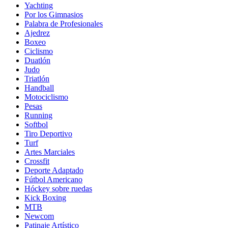
Yachting
Por los Gimnasios
Palabra de Profesionales
Ajedrez
Boxeo
Ciclismo
Duatlón
Judo
Triatlón
Handball
Motociclismo
Pesas
Running
Softbol
Tiro Deportivo
Turf
Artes Marciales
Crossfit
Deporte Adaptado
Fútbol Americano
Hóckey sobre ruedas
Kick Boxing
MTB
Newcom
Patinaje Artístico