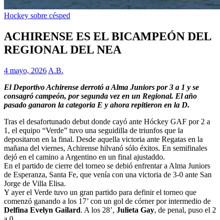
Hockey sobre césped
ACHIRENSE ES EL BICAMPEÓN DEL
REGIONAL DEL NEA
4 mayo, 2026
A.B.
El Deportivo Achirense derrotó a Alma Juniors por 3 a 1 y se
consagró campeón, por segunda vez en un Regional. El año
pasado ganaron la categoria E y ahora repitieron en la D.
Tras el desafortunado debut donde cayó ante Hóckey GAF por 2 a
1, el equipo “Verde” tuvo una seguidilla de triunfos que la
depositaron en la final. Desde aquella victoria ante Regatas en la
mañana del viernes, Achirense hilvanó sólo éxitos. En semifinales
dejó en el camino a Argentino en un final ajustaddo.
En el partido de cierre del torneo se debió enfrentar a Alma Juniors
de Esperanza, Santa Fe, que venía con una victoria de 3-0 ante San
Jorge de Villa Elisa.
Y ayer el Verde tuvo un gran partido para definir el torneo que
comenzó ganando a los 17’ con un gol de córner por intermedio de
Delfina Evelyn Gailard
. A los 28’,
Julieta Gay
, de penal, puso el 2
a 0.