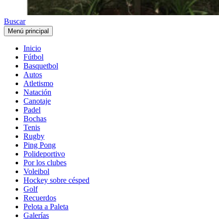
Buscar
Menú principal
Inicio
Fútbol
Basquetbol
Autos
Atletismo
Natación
Canotaje
Padel
Bochas
Tenis
Rugby
Ping Pong
Polideportivo
Por los clubes
Voleibol
Hockey sobre césped
Golf
Recuerdos
Pelota a Paleta
Galerías