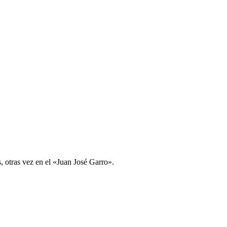
, otras vez en el «Juan José Garro».