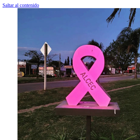
Saltar al contenido