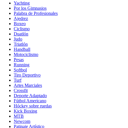
Yachting
Por los Gimnasios
Palabra de Profesionales
Ajedrez
Boxeo
Ciclismo
Duatlón
Judo
Triatlón
Handball
Motociclismo
Pesas
Running
Softbol
Tiro Deportivo
Turf
Artes Marciales
Crossfit
Deporte Adaptado
Fútbol Americano
Hóckey sobre ruedas
Kick Boxing
MTB
Newcom
Patinaje Artístico